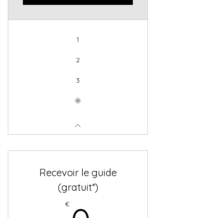
1
2
3
🌞
Recevoir le guide
(gratuit*)
0€
€