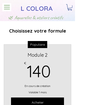
L COLORA
🌿 Aquarelles & ateliers créatifs
Choisissez votre formule
Populaire
Module 2
140€
€
140
En cours de création
Valable 1 mois
Acheter