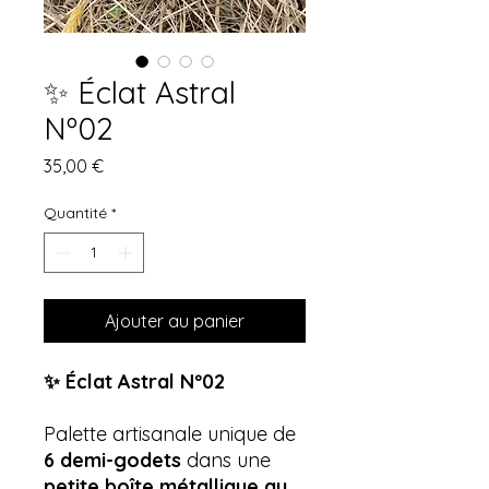
✨ Éclat Astral
Nº02
Prix
35,00 €
Quantité
*
Ajouter au panier
✨ Éclat Astral Nº02
Palette artisanale unique de
6 demi-godets
dans une
petite boîte métallique au