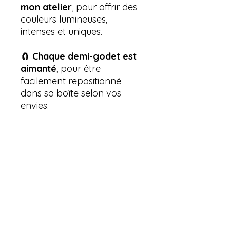
mon atelier
, pour offrir des
couleurs lumineuses,
intenses et uniques.
🧲
Chaque demi-godet est
aimanté
, pour être
facilement repositionné
dans sa boîte selon vos
envies.
🎨 La palette est
livrée avec
un papier pour poser et
tester les couleurs
, afin de
retrouver facilement vos
nuances et préparer vos
mélanges.
📦
Envoi postal : 4,90 €
📍
Retrait gratuit possible
à