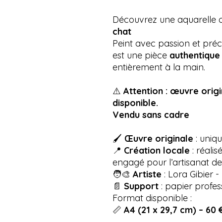
Découvrez une aquarelle or
chat
Peint avec passion et préci
est une pièce
authentique 
entièrement à la main.
⚠️
Attention : œuvre orig
disponible.
Vendu sans cadre
🖌
Œuvre originale
: uniqu
📍
Création locale
: réalis
engagé pour l’artisanat de
🧑‍🎨
Artiste
: Lora Gibier -
📄
Support
: papier profes
Format disponible :
📏
A4 (21 x 29,7 cm) – 60 