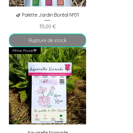
🌿 Palette Jardin Boréal Nº01
Prix
35,00 €
Rupture de stock
Mme Rose🌹
Aquarelle Nomade