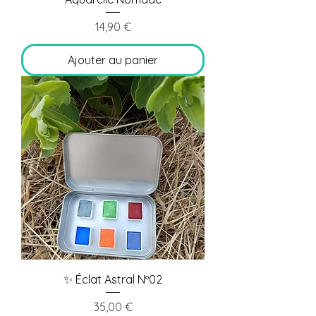
Prix
14,90 €
Ajouter au panier
✨ Éclat Astral Nº02
Prix
35,00 €