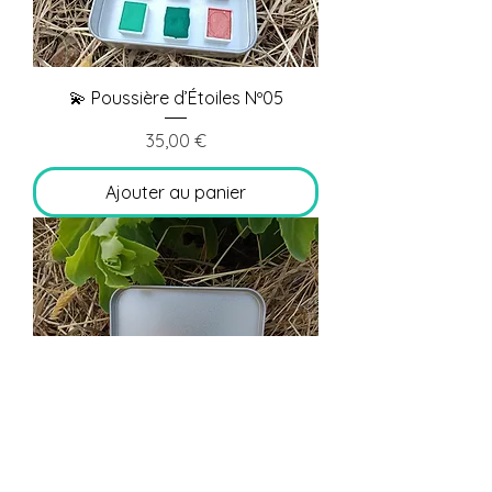
💫 Poussière d’Étoiles Nº05
Prix
35,00 €
Ajouter au panier