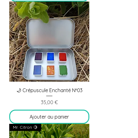
🌙 Crépuscule Enchanté Nº03
Prix
35,00 €
Ajouter au panier
Mr. Citron 🍋