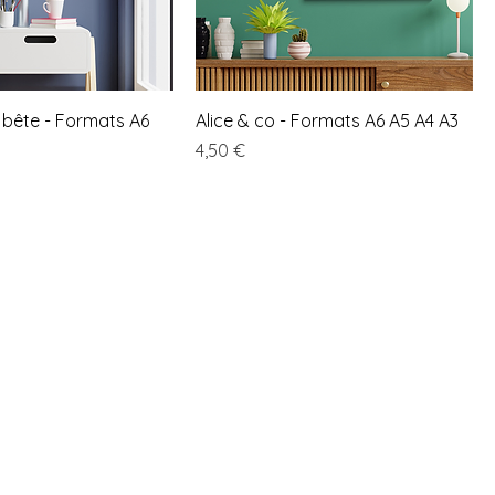
a bête - Formats A6
Alice & co - Formats A6 A5 A4 A3
Prix
4,50 €