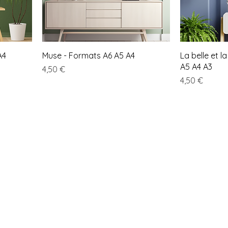
A4
Muse - Formats A6 A5 A4
La belle et l
A5 A4 A3
Prix
4,50 €
Prix
4,50 €