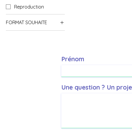
Reproduction
FORMAT SOUHAITE
A3 = 29.7x42.0cm
A4 = 21X29.7cm
A5 = 14.8X21cm
Prénom
A6 = 10X15cm
Une question ? Un proje