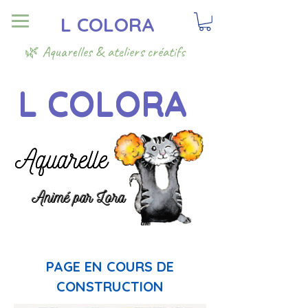
L COLORA
🌿 Aquarelles & ateliers créatifs
L COLORA
L COLORA
Aquarelle
Aquarelle
Animé par Lora
Animé par Lora
PAGE EN COURS DE
CONSTRUCTION