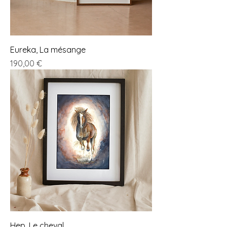
Eureka, La mésange
Prix
190,00 €
Hep, Le cheval