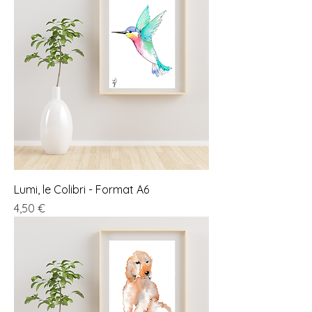
Lumi, le Colibri - Format A6
Prix
4,50 €