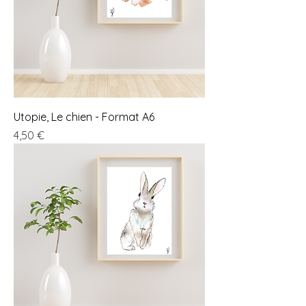
Utopie, Le chien - Format A6
Prix
4,50 €