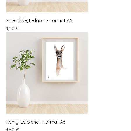
Splendide, Le lapin - Format A6
Prix
4,50 €
Romy, La biche - Format A6
Prix
4,50 €