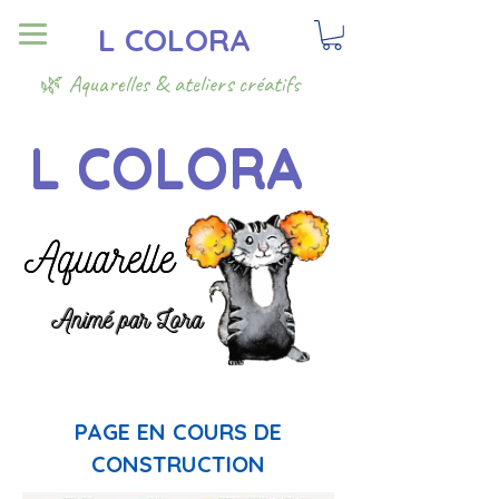
L COLORA
🌿 Aquarelles & ateliers créatifs
L COLORA
L COLORA
Aquarelle
Aquarelle
Animé par Lora
Animé par Lora
PAGE EN COURS DE
CONSTRUCTION