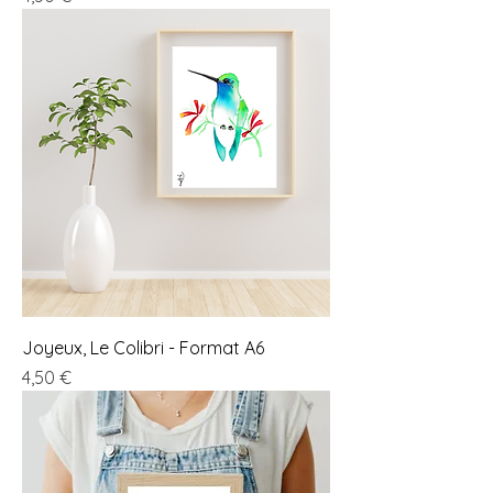
Joyeux, Le Colibri - Format A6
Prix
4,50 €